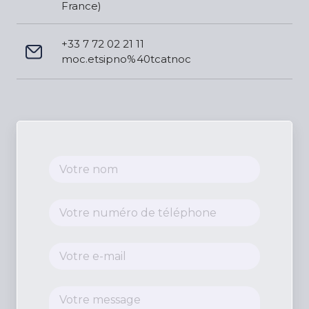
France)
+33 7 72 02 21 11
moc.etsipno%40tcatnoc