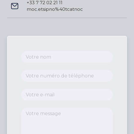
+33 7 72 02 21 11
moc.etsipno%40tcatnoc