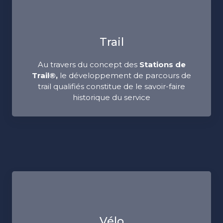
Trail
Au travers du concept des
Stations de
Trail®,
le développement de parcours de
trail qualifiés constitue de le savoir-faire
historique du service
Vélo