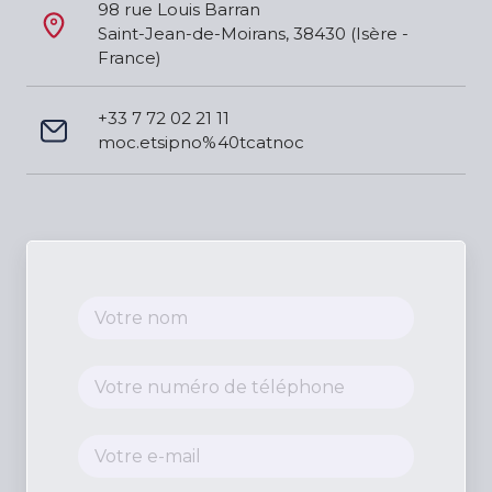
98 rue Louis Barran
Saint-Jean-de-Moirans, 38430 (Isère - 
France)
+33 7 72 02 21 11
moc.etsipno%40tcatnoc